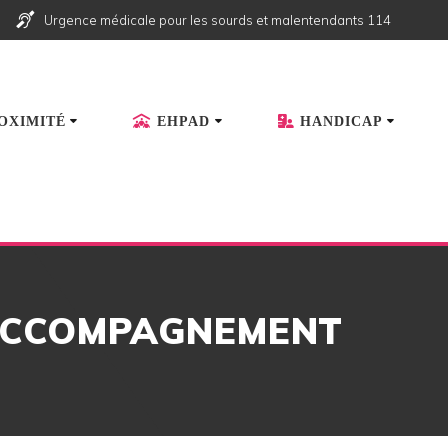
Urgence médicale pour les sourds et malentendants 114
OXIMITÉ
EHPAD
HANDICAP
’ACCOMPAGNEMENT