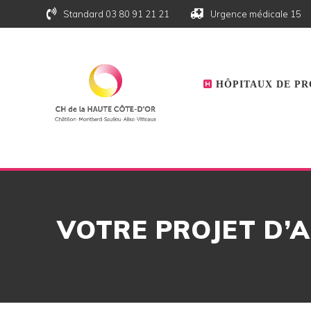
Skip
Standard 03 80 91 21 21
Urgence médicale 15
to
content
HÔPITAUX DE PR
VOTRE PROJET D