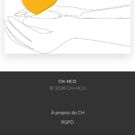
CH-HCO
© 2026 CH-HCO
À propos du CH
RGPD