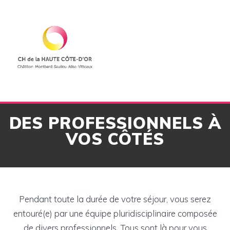
Skip
to
content
DES PROFESSIONNELS À
VOS CÔTÉS
Pendant toute la durée de votre séjour, vous serez
entouré(e) par une équipe pluridisciplinaire composée
de divers professionnels. Tous sont là pour vous