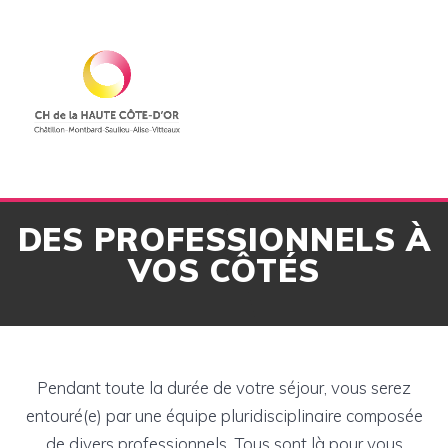
Skip
to
content
DES PROFESSIONNELS À
VOS CÔTÉS
Pendant toute la durée de votre séjour, vous serez
entouré(e) par une équipe pluridisciplinaire composée
de divers professionnels. Tous sont là pour vous